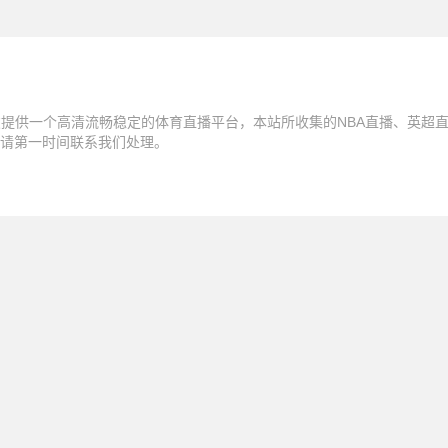
朋友提供一个高清流畅稳定的体育直播平台，本站所收集的NBA直播、英超
请第一时间联系我们处理。