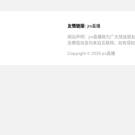
友情链接:
jrs直播
网站声明：jrs直播网为广大球迷
及赛程信息均来自互联网，如有侵权
Copyright © 2026 jrs直播