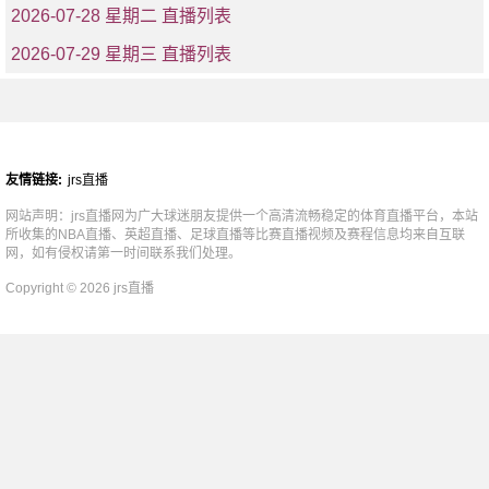
2026-07-28 星期二 直播列表
2026-07-29 星期三 直播列表
友情链接:
jrs直播
网站声明：jrs直播网为广大球迷朋友提供一个高清流畅稳定的体育直播平台，本站
所收集的NBA直播、英超直播、足球直播等比赛直播视频及赛程信息均来自互联
网，如有侵权请第一时间联系我们处理。
Copyright © 2026 jrs直播