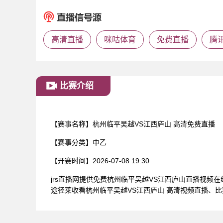
高清直播
咪咕体育
免费直播
腾
比赛介绍
【赛事名称】
杭州临平吴越VS江西庐山 高清免费直播
【赛事分类】
中乙
【开赛时间】
2026-07-08 19:30
jrs直播网提供免费杭州临平吴越VS江西庐山直播视
途径莱收看杭州临平吴越VS江西庐山 高清视频直播、