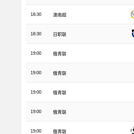
18:30
澳南超
18:30
日职联
19:00
俄青联
19:00
俄青联
19:00
俄青联
19:00
俄青联
19:00
俄青联