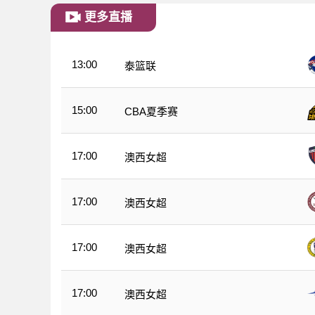
更多直播
13:00
泰篮联
15:00
CBA夏季赛
17:00
澳西女超
17:00
澳西女超
17:00
澳西女超
17:00
澳西女超