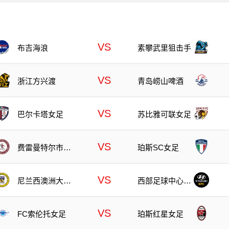
VS
布吉海浪
素攀武里狙击手
VS
浙江方兴渡
青岛崂山啤酒
VS
巴尔卡塔女足
苏比雅可联女足
VS
费雷曼特尔市女
珀斯SC女足
足
VS
尼兰西澳洲大学
西部足球中心女
女足
足
VS
FC索伦托女足
珀斯红星女足