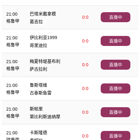
巴塔米戴拿模
21:00
0:0
直播中
格鲁甲
葛吉拉
伊比利亚1999
21:00
0:0
直播中
格鲁甲
哥里迪拉
梅夏特堤基布利
21:00
0:0
直播中
格鲁甲
萨古拉利
鲁斯塔维
21:00
0:0
直播中
格鲁甲
古泰斯鱼雷
斯帕里
21:00
0:0
直播中
格鲁甲
第比利斯迪纳摩
卡斯隆德
21:00
0:0
直播中
瑞典丙