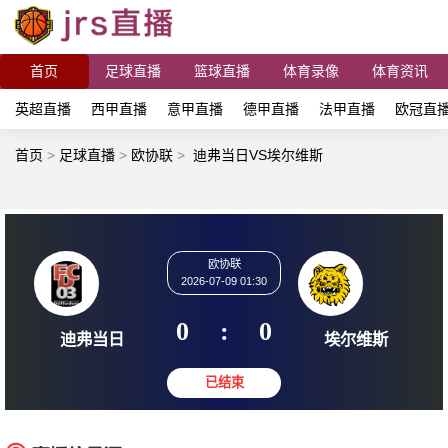
首页
足球直播
篮球直播
体育录像
体育资讯
英超直播
西甲直播
意甲直播
德甲直播
法甲直播
欧冠直
首页
>
足球直播
>
欧协联
>
迪弗当日VS埃尔维斯
欧协联
2026-07-09 01:30
0
:
0
迪弗当日
埃尔