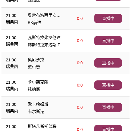
森姆比
奥雷布洛西里安斯
21:00
0:0
直播中
卡
瑞典丙
BK前进
瓦斯特拉弗罗伦达
21:00
0:0
直播中
瑞典丙
赫斯特拉弗洛斯IF
奥尼沙拉
21:00
0:0
直播中
瑞典丙
波尔赞
卡尔期克朗
21:00
0:0
直播中
瑞典丙
托纳斯
欧卡哈姆斯
21:00
0:0
直播中
瑞典丙
卡尔斯港
斯塔凡斯托普联
21:00
0:0
直播中