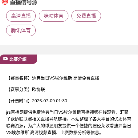
已结束
高清直播
咪咕体育
免费直播
腾讯体育
比赛介绍
【赛事名称】
迪弗当日VS埃尔维斯 高清免费直播
【赛事分类】
欧协联
【开赛时间】
2026-07-09 01:30
jrs直播网提供免费迪弗当日VS埃尔维斯直播视频在线观看，汇聚
了欧协联联赛相关直播导航链接。本站整理了各大平台的优质体育
联赛资源，为广大的球迷朋友提供一个便捷的途径莱收看迪弗当日
VS埃尔维斯 高清视频直播、比赛数据分析等信息。