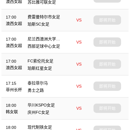
澳西女超
苏比雅可联女足
费雷曼特尔市女足
17:00
VS
即将开始
澳西女超
珀斯SC女足
尼兰西澳洲大学女
17:00
VS
即将开始
足
澳西女超
西部足球中心女足
FC索伦托女足
17:00
VS
即将开始
澳西女超
珀斯红星女足
泰拉菲尔马
17:15
VS
即将开始
菲州长杯
勇士之路
华川KSPO女足
18:00
VS
即将开始
韩女联
庆州FC女足
现代制铁女足
18:00