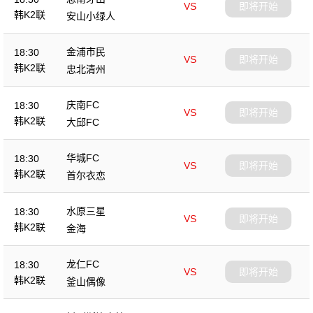
VS
即将开始
韩K2联
安山小绿人
金浦市民
18:30
VS
即将开始
韩K2联
忠北清州
庆南FC
18:30
VS
即将开始
韩K2联
大邱FC
华城FC
18:30
VS
即将开始
韩K2联
首尔衣恋
水原三星
18:30
VS
即将开始
韩K2联
金海
龙仁FC
18:30
VS
即将开始
韩K2联
釜山偶像