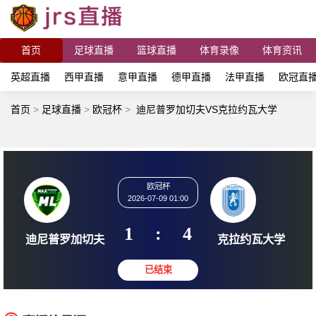
首页
足球直播
篮球直播
体育录像
体育资讯
英超直播
西甲直播
意甲直播
德甲直播
法甲直播
欧冠直
首页
>
足球直播
>
欧冠杯
>
迪尼普罗加切夫VS克拉约瓦大学
欧冠杯
2026-07-09 01:00
1
:
4
迪尼普罗加切夫
克拉约