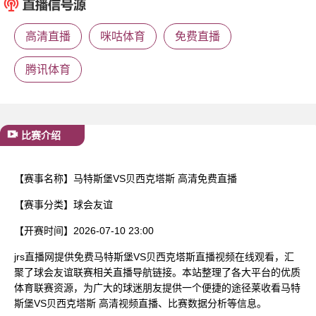
已结束
高清直播
咪咕体育
免费直播
腾讯体育
比赛介绍
【赛事名称】
马特斯堡VS贝西克塔斯 高清免费直播
【赛事分类】
球会友谊
【开赛时间】
2026-07-10 23:00
jrs直播网提供免费马特斯堡VS贝西克塔斯直播视频在线观看，汇
聚了球会友谊联赛相关直播导航链接。本站整理了各大平台的优质
体育联赛资源，为广大的球迷朋友提供一个便捷的途径莱收看马特
斯堡VS贝西克塔斯 高清视频直播、比赛数据分析等信息。