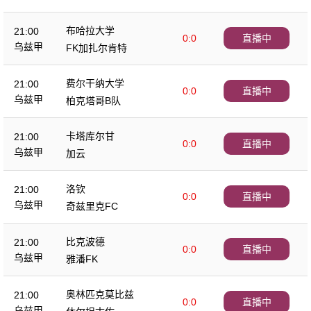
布哈拉大学
21:00
0:0
直播中
乌兹甲
FK加扎尔肯特
费尔干纳大学
21:00
0:0
直播中
乌兹甲
柏克塔哥B队
卡塔库尔甘
21:00
0:0
直播中
乌兹甲
加云
洛钦
21:00
0:0
直播中
乌兹甲
奇兹里克FC
比克波德
21:00
0:0
直播中
乌兹甲
雅潘FK
奥林匹克莫比兹
21:00
0:0
直播中
乌兹甲