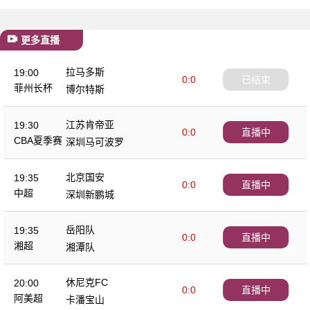
更多直播
拉马多斯
19:00
0:0
已结束
菲州长杯
博尔特斯
江苏肯帝亚
19:30
0:0
直播中
CBA夏季赛
深圳马可波罗
北京国安
19:35
0:0
直播中
中超
深圳新鹏城
岳阳队
19:35
0:0
直播中
湘超
湘潭队
休尼克FC
20:00
0:0
直播中
阿美超
卡潘宝山