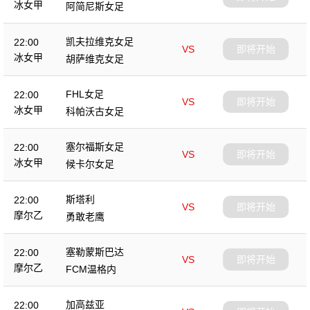
冰女甲
阿简尼斯女足
凯夫拉维克女足
22:00
VS
即将开始
冰女甲
胡萨维克女足
FHL女足
22:00
VS
即将开始
冰女甲
科帕沃古女足
塞尔福斯女足
22:00
VS
即将开始
冰女甲
候卡尔女足
斯塔利
22:00
VS
即将开始
摩尔乙
勇敢老鹰
塞勒蒙斯巴达
22:00
VS
即将开始
摩尔乙
FCM温格内
加高兹亚
22:00