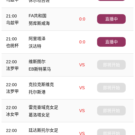
休尔坦古佐
FA共和国
21:00
0:0
直播中
乌兹甲
努库斯咸海
阿里塔泽
21:00
0:0
直播中
也统杯
沃达特
维斯图尔
22:00
VS
即将开始
法罗甲
EB斯特莱马
克拉克斯维克
22:00
VS
即将开始
法罗甲
托尔斯港
雷克查域克女足
22:00
VS
即将开始
冰女甲
葛洛塔女足
廷达斯托尔女足
22:00
VS
即将开始