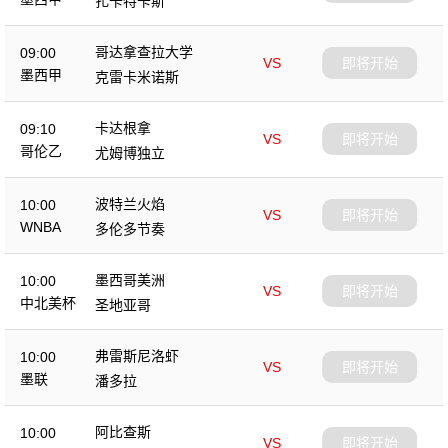
扎卡特卡斯
哥达拿查拉大学
09:00
VS
即将开始
墨西甲
克雷卡米诺斯
卡达根拿
09:10
VS
即将开始
哥伦乙
尤姆博独立
波特兰火焰
10:00
VS
即将开始
WNBA
多伦多节奏
墨西哥美洲
10:00
VS
即将开始
中北美杯
圣地亚哥
弗雷斯尼洛虾
10:00
VS
即将开始
墨联
潘多拉
阿比查斯
10:00
VS
即将开始