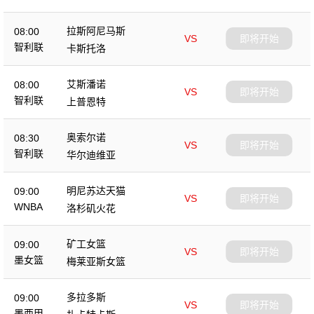
拉斯阿尼马斯
08:00
VS
即将开始
智利联
卡斯托洛
艾斯潘诺
08:00
VS
即将开始
智利联
上普恩特
奥索尔诺
08:30
VS
即将开始
智利联
华尔迪维亚
明尼苏达天猫
09:00
VS
即将开始
WNBA
洛杉矶火花
矿工女篮
09:00
VS
即将开始
墨女篮
梅莱亚斯女篮
多拉多斯
09:00
VS
即将开始
墨西甲