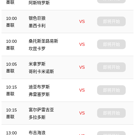
墨联
阿斯特罗斯
银色巨狼
10:00
VS
即将开始
墨联
墨西卡利
桑托斯圣路易斯
10:00
VS
即将开始
墨联
坎昆卡罗
米拿罗斯
10:05
VS
即将开始
墨联
哥利卡米诺斯
迪亚布罗斯
10:15
VS
即将开始
墨联
弗雷塞罗斯
富尔萨雷吉亚
10:15
VS
即将开始
墨联
多拉多斯
布吉海浪
13:00