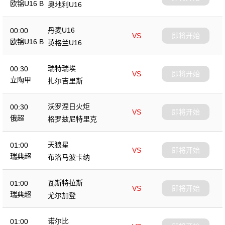
欧锦U16 B
奥地利U16
丹麦U16
00:00
VS
即将开始
欧锦U16 B
英格兰U16
瑞特瑞埃
00:30
VS
即将开始
立陶甲
扎尔吉里斯
沃罗涅日火炬
00:30
VS
即将开始
俄超
格罗兹尼特里克
天狼星
01:00
VS
即将开始
瑞典超
布洛马波卡纳
瓦斯特拉斯
01:00
VS
即将开始
瑞典超
尤尔加登
诺尔比
01:00