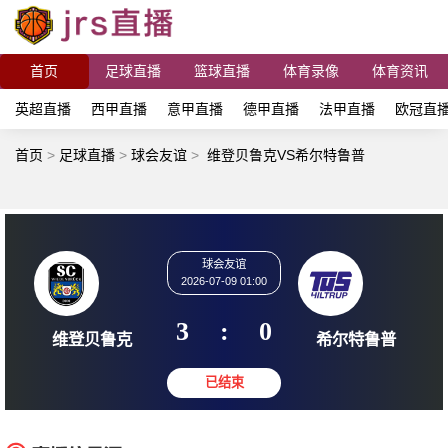
首页
足球直播
篮球直播
体育录像
体育资讯
英超直播
西甲直播
意甲直播
德甲直播
法甲直播
欧冠直
首页
>
足球直播
>
球会友谊
>
维登贝鲁克VS希尔特鲁普
球会友谊
2026-07-09 01:00
3
:
0
维登贝鲁克
希尔特