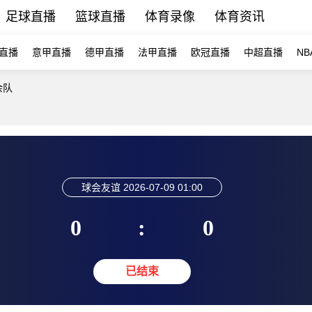
足球直播
篮球直播
体育录像
体育资讯
直播
意甲直播
德甲直播
法甲直播
欧冠直播
中超直播
N
余队
球会友谊
2026-07-09 01:00
0
:
0
已结束