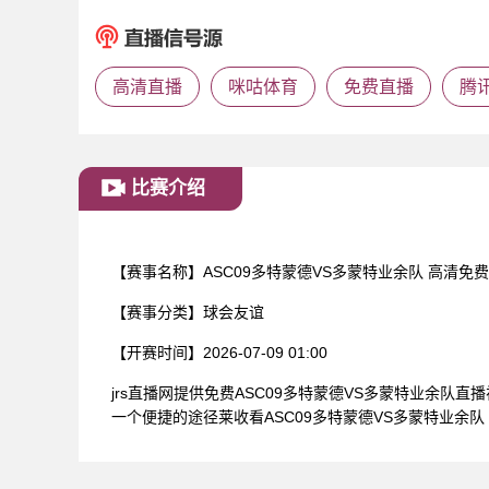
高清直播
咪咕体育
免费直播
腾
比赛介绍
【赛事名称】
ASC09多特蒙德VS多蒙特业余队 高清免
【赛事分类】
球会友谊
【开赛时间】
2026-07-09 01:00
jrs直播网提供免费ASC09多特蒙德VS多蒙特业余
一个便捷的途径莱收看ASC09多特蒙德VS多蒙特业余