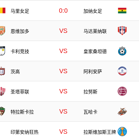
0:0
马里女足
加纳女足
VS
恩维加多
马达莱纳联
VS
卡利竞技
皇家桑坦德
VS
茨高
阿利安萨
VS
圣塔菲联
拉努斯
VS
特拉斯卡拉
瓦哈卡
VS
印第安纳狂热
拉斯维加斯王牌