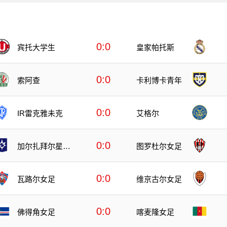
0:0
宾托大学生
皇家帕托斯
0:0
索阿查
卡利博卡青年
0:0
IR雷克雅未克
艾格尔
0:0
加尔扎拜尔星女
图罗杜尔女足
足
0:0
瓦路尔女足
维京古尔女足
0:0
佛得角女足
喀麦隆女足