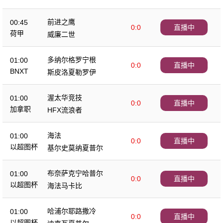
前进之鹰
00:45
0:0
直播中
荷甲
威廉二世
多纳尔格罗宁根
01:00
0:0
直播中
BNXT
斯皮洛夏勒罗伊
渥太华竞技
01:00
0:0
直播中
加拿职
HFX流浪者
海法
01:00
0:0
直播中
以超图杯
基尔史莫纳夏普尔
布奈萨克宁哈普尔
01:00
0:0
直播中
以超图杯
海法马卡比
哈浦尔耶路撒冷
01:00
0:0
直播中
以超图杯