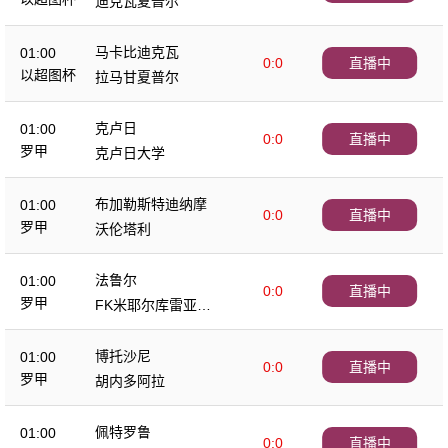
迪克瓦夏普尔
马卡比迪克瓦
01:00
0:0
直播中
以超图杯
拉马甘夏普尔
克卢日
01:00
0:0
直播中
罗甲
克卢日大学
布加勒斯特迪纳摩
01:00
0:0
直播中
罗甲
沃伦塔利
法鲁尔
01:00
0:0
直播中
罗甲
FK米耶尔库雷亚丘
克
博托沙尼
01:00
0:0
直播中
罗甲
胡内多阿拉
佩特罗鲁
01:00
0:0
直播中