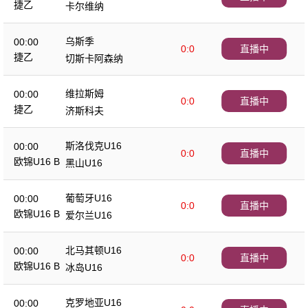
捷乙
卡尔维纳
乌斯季
00:00
0:0
直播中
捷乙
切斯卡阿森纳
维拉斯姆
00:00
0:0
直播中
捷乙
济斯科夫
斯洛伐克U16
00:00
0:0
直播中
欧锦U16 B
黑山U16
葡萄牙U16
00:00
0:0
直播中
欧锦U16 B
爱尔兰U16
北马其顿U16
00:00
0:0
直播中
欧锦U16 B
冰岛U16
克罗地亚U16
00:00