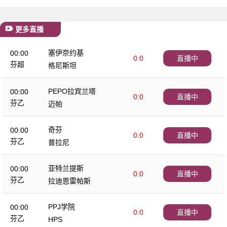
更多直播
塞伊奈约基
00:00
0:0
直播中
芬超
格尼斯坦
PEPO拉宾兰塔
00:00
0:0
直播中
芬乙
迈帕
奇芬
00:00
0:0
直播中
芬乙
普拉尼
亚特兰提斯
00:00
0:0
直播中
芬乙
拉迪恩雷帕斯
PPJ学院
00:00
0:0
直播中
芬乙
HPS