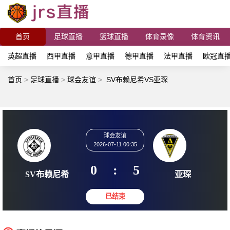
首页
足球直播
篮球直播
体育录像
体育资讯
英超直播
西甲直播
意甲直播
德甲直播
法甲直播
欧冠直
首页
>
足球直播
>
球会友谊
>
SV布赖尼希VS亚琛
球会友谊
2026-07-11 00:35
0
:
5
SV布赖尼希
亚