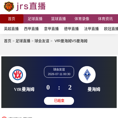
首页
足球直播
篮球直播
体育录像
体育资讯
英超直播
西甲直播
意甲直播
德甲直播
法甲直播
欧冠直
首页
>
足球直播
>
球会友谊
>
VfR曼海姆VS曼海姆
球会友谊
2026-07-11 00:30
0
:
2
VfR曼海姆
曼海