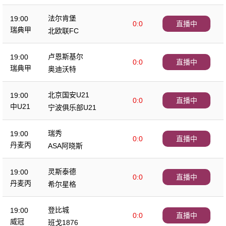
法尔肯堡
19:00
0:0
直播中
瑞典甲
北欧联FC
卢恩斯基尔
19:00
0:0
直播中
瑞典甲
奥迪沃特
北京国安U21
19:00
0:0
直播中
中U21
宁波俱乐部U21
瑞秀
19:00
0:0
直播中
丹麦丙
ASA阿晓斯
灵斯泰德
19:00
0:0
直播中
丹麦丙
希尔星格
登比城
19:00
0:0
直播中
威冠
班戈1876