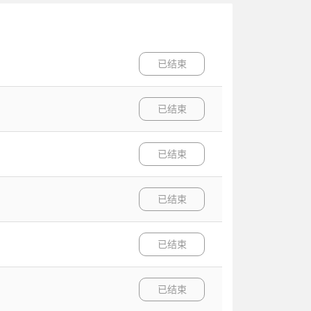
已结束
已结束
已结束
已结束
已结束
已结束