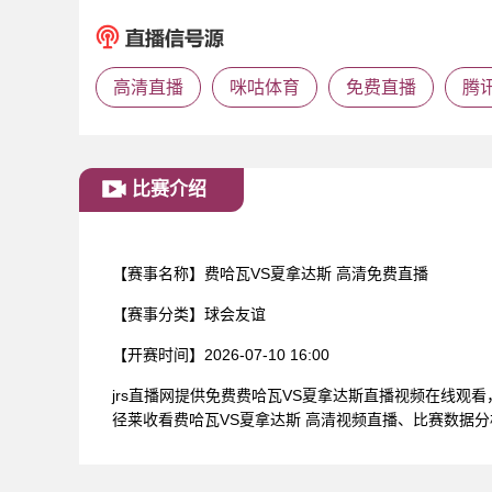
高清直播
咪咕体育
免费直播
腾
比赛介绍
【赛事名称】
费哈瓦VS夏拿达斯 高清免费直播
【赛事分类】
球会友谊
【开赛时间】
2026-07-10 16:00
jrs直播网提供免费费哈瓦VS夏拿达斯直播视频在线
径莱收看费哈瓦VS夏拿达斯 高清视频直播、比赛数据