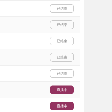
已结束
已结束
已结束
已结束
已结束
直播中
直播中