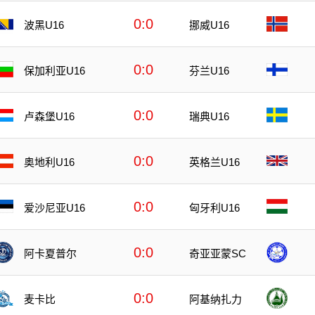
0:0
挪威U16
波黑U16
0:0
保加利亚U16
芬兰U16
0:0
卢森堡U16
瑞典U16
0:0
奥地利U16
英格兰U16
0:0
爱沙尼亚U16
匈牙利U16
0:0
阿卡夏普尔
奇亚亚蒙SC
0:0
麦卡比
阿基纳扎力