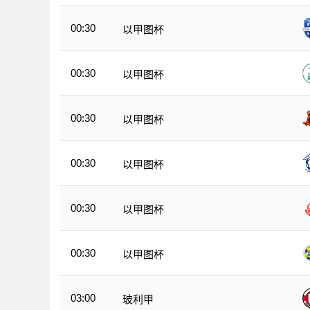
00:30
以甲图杯
00:30
以甲图杯
00:30
以甲图杯
00:30
以甲图杯
00:30
以甲图杯
00:30
以甲图杯
03:00
玻利甲