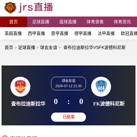
首页
足球直播
篮球直播
体育录像
体育资讯
英超直播
西甲直播
意甲直播
德甲直播
法甲直播
欧冠直
首页
>
足球直播
>
球会友谊
>
查布拉迪斯拉华VSFK波德科尼斯
球会友谊
2026-07-12 21:30
0
:
0
查布拉迪斯拉华
FK波德