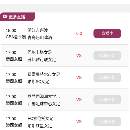
更多直播
浙江方兴渡
15:00
0:0
直播中
CBA夏季赛
青岛崂山啤酒
巴尔卡塔女足
17:00
VS
即将开始
澳西女超
苏比雅可联女足
费雷曼特尔市女足
17:00
VS
即将开始
澳西女超
珀斯SC女足
尼兰西澳洲大学女
17:00
VS
即将开始
足
澳西女超
西部足球中心女足
FC索伦托女足
17:00
VS
即将开始
澳西女超
珀斯红星女足