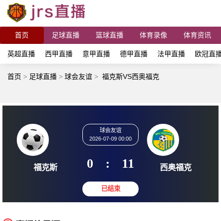
首页
足球直播
篮球直播
体育录像
体育资讯
英超直播
西甲直播
意甲直播
德甲直播
法甲直播
欧冠直
首页
>
足球直播
>
球会友谊
>
福克斯VS西奥福克
球会友谊
2026-07-09 00:00
0
:
11
福克斯
西奥