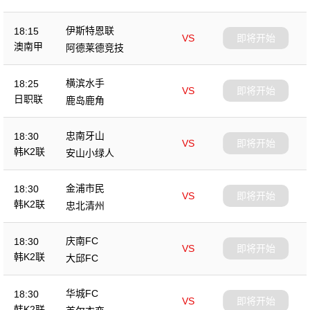
伊斯特恩联
18:15
VS
即将开始
澳南甲
阿德莱德竞技
横滨水手
18:25
VS
即将开始
日职联
鹿岛鹿角
忠南牙山
18:30
VS
即将开始
韩K2联
安山小绿人
金浦市民
18:30
VS
即将开始
韩K2联
忠北清州
庆南FC
18:30
VS
即将开始
韩K2联
大邱FC
华城FC
18:30
VS
即将开始
韩K2联