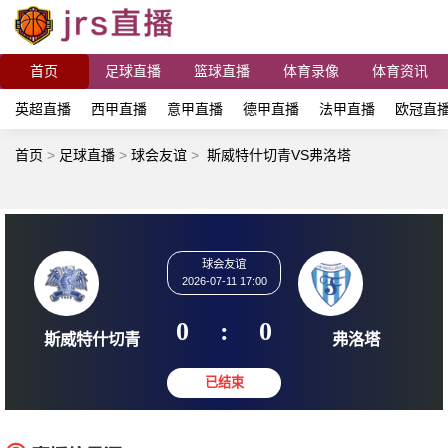
首页
足球直播
篮球直播
体育录像
体育资讯
英超直播
西甲直播
意甲直播
德甲直播
法甲直播
欧冠直
首页
>
足球直播
>
球会友谊
>
斯威特什切青VS弗洛塔
球会友谊
2026-07-11 17:00
0
:
0
斯威特什切青
弗洛