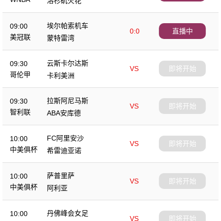
洛杉矶火花
埃尔帕索机车
09:00
0:0
直播中
美冠联
蒙特雷湾
云斯卡尔达斯
09:30
VS
即将开始
哥伦甲
卡利美洲
拉斯阿尼马斯
09:30
VS
即将开始
智利联
ABA安库德
FC阿里安沙
10:00
VS
即将开始
中美俱杯
希雷迪亚诺
萨普里萨
10:00
VS
即将开始
中美俱杯
阿利亚
丹佛峰会女足
10:00
VS
即将开始