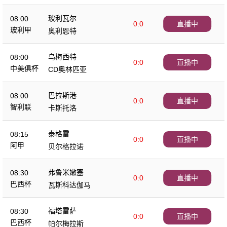
玻利瓦尔
08:00
0:0
直播中
玻利甲
奥利恩特
乌梅西特
08:00
0:0
直播中
中美俱杯
CD奥林匹亚
巴拉斯港
08:00
0:0
直播中
智利联
卡斯托洛
泰格雷
08:15
0:0
直播中
阿甲
贝尔格拉诺
弗鲁米嫩塞
08:30
0:0
直播中
巴西杯
瓦斯科达伽马
福塔雷萨
08:30
0:0
直播中
巴西杯
帕尔梅拉斯