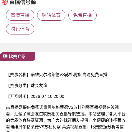
已结束
高清直播
咪咕体育
免费直播
腾讯体育
比赛介绍
【赛事名称】
诺维贝尔格莱德VS苏杜利察 高清免费直播
【赛事分类】
球会友谊
【开赛时间】
2026-07-10 20:00
jrs直播网提供免费诺维贝尔格莱德VS苏杜利察直播视频在线观
看，汇聚了球会友谊联赛相关直播导航链接。本站整理了各大平台
的优质体育联赛资源，为广大的球迷朋友提供一个便捷的途径莱收
看诺维贝尔格莱德VS苏杜利察 高清视频直播、比赛数据分析等信