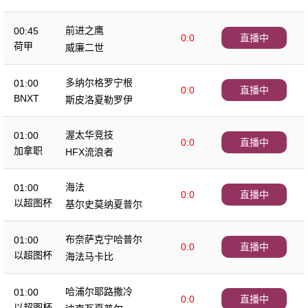
前进之鹰
00:45
0:0
直播中
荷甲
威廉二世
多纳尔格罗宁根
01:00
0:0
直播中
BNXT
斯皮洛夏勒罗伊
渥太华竞技
01:00
0:0
直播中
加拿职
HFX流浪者
海法
01:00
0:0
直播中
以超图杯
基尔史莫纳夏普尔
布奈萨克宁哈普尔
01:00
0:0
直播中
以超图杯
海法马卡比
哈浦尔耶路撒冷
01:00
0:0
直播中
以超图杯