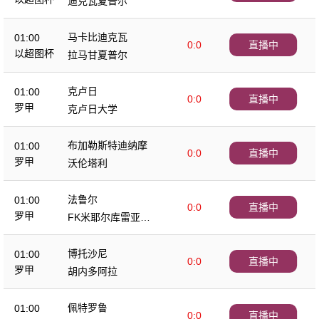
迪克瓦夏普尔
马卡比迪克瓦
01:00
0:0
直播中
以超图杯
拉马甘夏普尔
克卢日
01:00
0:0
直播中
罗甲
克卢日大学
布加勒斯特迪纳摩
01:00
0:0
直播中
罗甲
沃伦塔利
法鲁尔
01:00
0:0
直播中
罗甲
FK米耶尔库雷亚丘
克
博托沙尼
01:00
0:0
直播中
罗甲
胡内多阿拉
佩特罗鲁
01:00
0:0
直播中