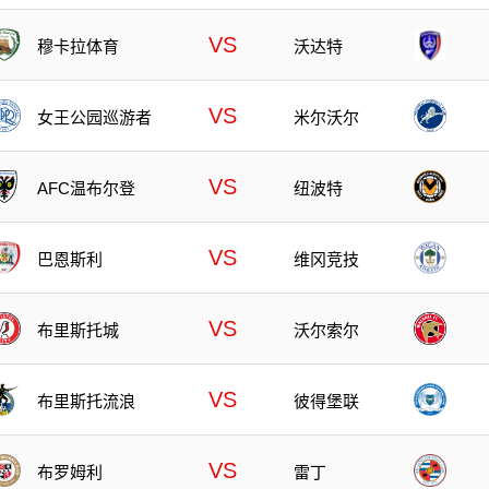
VS
沃达特
穆卡拉体育
VS
女王公园巡游者
米尔沃尔
VS
AFC温布尔登
纽波特
VS
巴恩斯利
维冈竞技
VS
布里斯托城
沃尔索尔
VS
布里斯托流浪
彼得堡联
VS
布罗姆利
雷丁