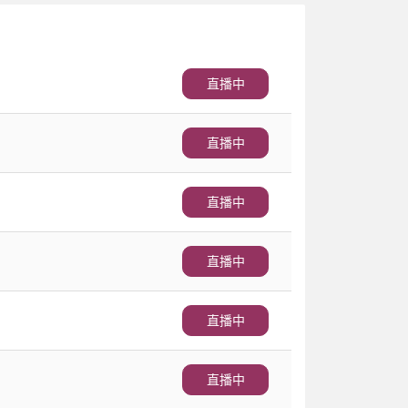
直播中
直播中
直播中
直播中
直播中
直播中