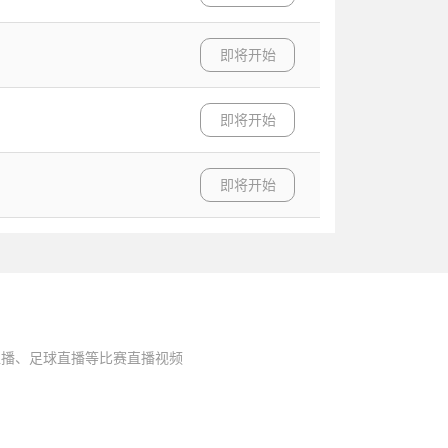
即将开始
即将开始
即将开始
直播、足球直播等比赛直播视频