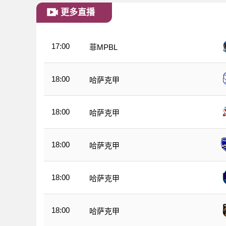
更多直播
17:00
菲MPBL
18:00
哈萨克甲
18:00
哈萨克甲
18:00
哈萨克甲
18:00
哈萨克甲
18:00
哈萨克甲