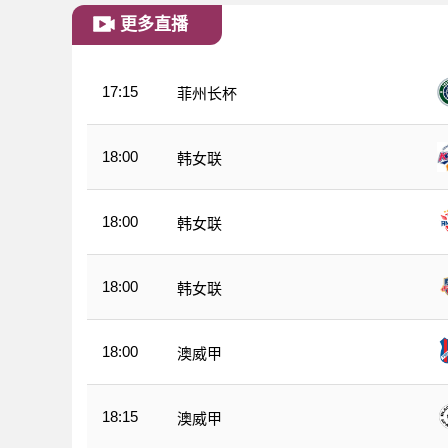
更多直播
17:15
菲州长杯
18:00
韩女联
18:00
韩女联
18:00
韩女联
18:00
澳威甲
18:15
澳威甲