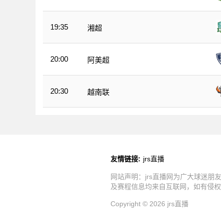
19:35
湘超
20:00
阿美超
20:30
越南联
友情链接:
jrs直播
网站声明：jrs直播网为广大球迷
及赛程信息均来自互联网，如有侵权
Copyright © 2026 jrs直播