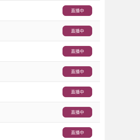
直播中
直播中
直播中
直播中
直播中
直播中
直播中