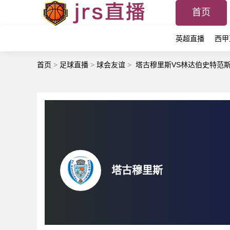
首页
英超直播
西甲
首页
>
足球直播
>
球会友谊
>
塔古穆里斯VS林达伯史特范
塔古穆里斯