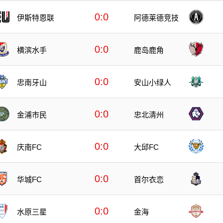
0:0
伊斯特恩联
阿德莱德竞技
0:0
横滨水手
鹿岛鹿角
0:0
忠南牙山
安山小绿人
0:0
金浦市民
忠北清州
0:0
庆南FC
大邱FC
0:0
华城FC
首尔衣恋
0:0
水原三星
金海