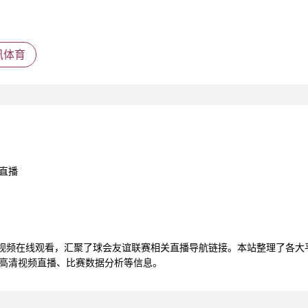
讯体育
直播
直播视频在线观看，汇聚了球会友谊联赛相关直播导航链接。本站整理了各
 高清视频直播、比赛数据分析等信息。