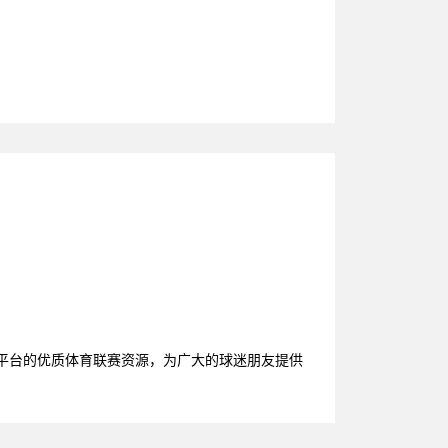
大平台的优质体育联赛资源，为广大的球迷朋友提供