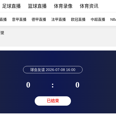
足球直播
篮球直播
体育录像
体育资讯
直播
意甲直播
德甲直播
法甲直播
欧冠直播
中超直播
N
斯提
球会友谊
2026-07-08 16:00
0
:
0
已结束