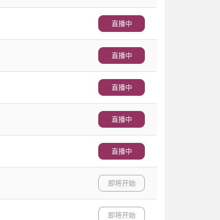
直播中
直播中
直播中
直播中
直播中
即将开始
即将开始