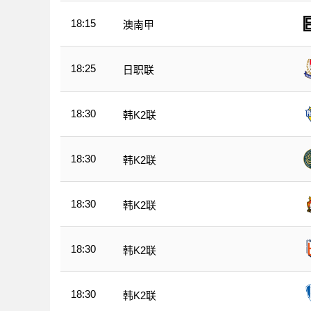
18:15
澳南甲
18:25
日职联
18:30
韩K2联
18:30
韩K2联
18:30
韩K2联
18:30
韩K2联
18:30
韩K2联