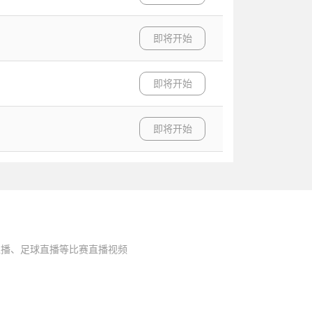
即将开始
即将开始
即将开始
直播、足球直播等比赛直播视频