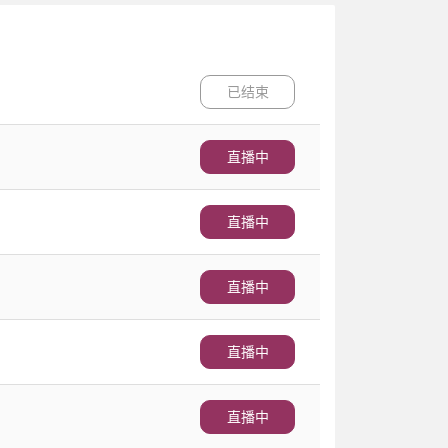
已结束
直播中
直播中
直播中
直播中
直播中