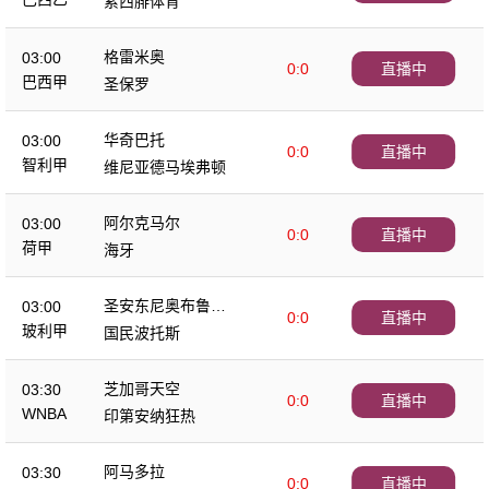
累西腓体育
格雷米奥
03:00
0:0
直播中
巴西甲
圣保罗
华奇巴托
03:00
0:0
直播中
智利甲
维尼亚德马埃弗顿
阿尔克马尔
03:00
0:0
直播中
荷甲
海牙
圣安东尼奥布鲁布
03:00
0:0
直播中
鲁
玻利甲
国民波托斯
芝加哥天空
03:30
0:0
直播中
WNBA
印第安纳狂热
阿马多拉
03:30
0:0
直播中