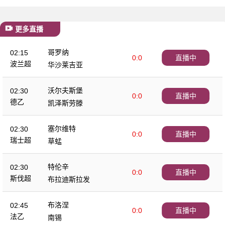
更多直播
哥罗纳
02:15
0:0
直播中
波兰超
华沙莱吉亚
沃尔夫斯堡
02:30
0:0
直播中
德乙
凯泽斯劳滕
塞尔维特
02:30
0:0
直播中
瑞士超
草蜢
特伦辛
02:30
0:0
直播中
斯伐超
布拉迪斯拉发
布洛涅
02:45
0:0
直播中
法乙
南锡