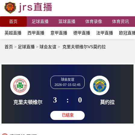
首页
足球直播
篮球直播
体育录像
体育资讯
英超直播
西甲直播
意甲直播
德甲直播
法甲直播
欧冠直
首页
>
足球直播
>
球会友谊
>
克里夫顿维尔VS莫约拉
球会友谊
2026-07-15 02:45
3
:
0
克里夫顿维尔
莫约