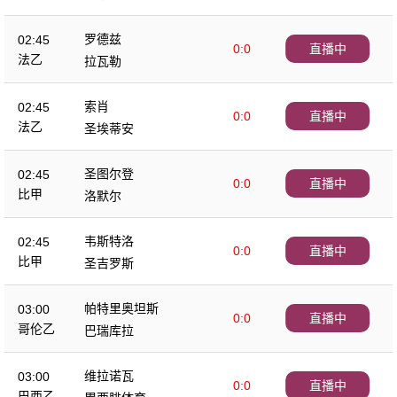
罗德兹
02:45
0:0
直播中
法乙
拉瓦勒
索肖
02:45
0:0
直播中
法乙
圣埃蒂安
圣图尔登
02:45
0:0
直播中
比甲
洛默尔
韦斯特洛
02:45
0:0
直播中
比甲
圣吉罗斯
帕特里奥坦斯
03:00
0:0
直播中
哥伦乙
巴瑞库拉
维拉诺瓦
03:00
0:0
直播中
巴西乙