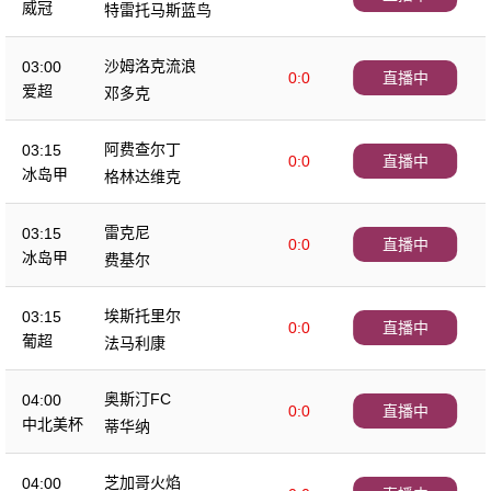
威冠
特雷托马斯蓝鸟
沙姆洛克流浪
03:00
0:0
直播中
爱超
邓多克
阿费查尔丁
03:15
0:0
直播中
冰岛甲
格林达维克
雷克尼
03:15
0:0
直播中
冰岛甲
费基尔
埃斯托里尔
03:15
0:0
直播中
葡超
法马利康
奥斯汀FC
04:00
0:0
直播中
中北美杯
蒂华纳
芝加哥火焰
04:00