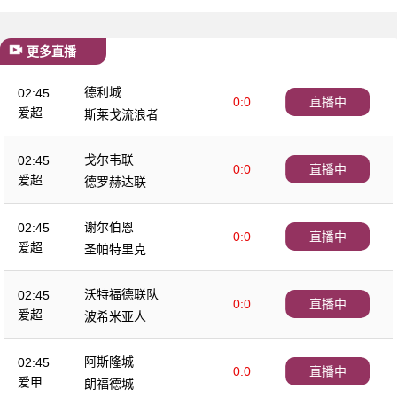
更多直播
德利城
02:45
0:0
直播中
爱超
斯莱戈流浪者
戈尔韦联
02:45
0:0
直播中
爱超
德罗赫达联
谢尔伯恩
02:45
0:0
直播中
爱超
圣帕特里克
沃特福德联队
02:45
0:0
直播中
爱超
波希米亚人
阿斯隆城
02:45
0:0
直播中
爱甲
朗福德城