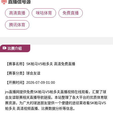
已结束
高清直播
咪咕体育
免费直播
腾讯体育
比赛介绍
【赛事名称】
SK帕马VS帕多夫 高清免费直播
【赛事分类】
球会友谊
【开赛时间】
2026-07-09 01:00
jrs直播网提供免费SK帕马VS帕多夫直播视频在线观看，汇聚了球
会友谊联赛相关直播导航链接。本站整理了各大平台的优质体育联
赛资源，为广大的球迷朋友提供一个便捷的途径莱收看SK帕马VS
帕多夫 高清视频直播、比赛数据分析等信息。