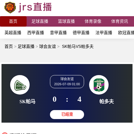
首页
足球直播
篮球直播
体育录像
体育资讯
英超直播
西甲直播
意甲直播
德甲直播
法甲直播
欧冠直
首页
>
足球直播
>
球会友谊
>
SK帕马VS帕多夫
球会友谊
2026-07-09 01:00
0
:
4
SK帕马
帕多