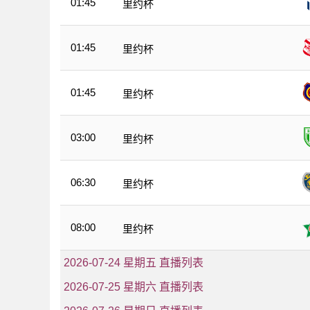
01:45
里约杯
01:45
里约杯
01:45
里约杯
03:00
里约杯
06:30
里约杯
08:00
里约杯
2026-07-24 星期五 直播列表
2026-07-25 星期六 直播列表