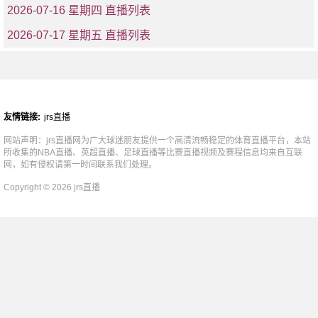
2026-07-16 星期四 直播列表
2026-07-17 星期五 直播列表
友情链接:
jrs直播
网站声明：jrs直播网为广大球迷朋友提供一个高清流畅稳定的体育直播平台，本站
所收集的NBA直播、英超直播、足球直播等比赛直播视频及赛程信息均来自互联
网，如有侵权请第一时间联系我们处理。
Copyright © 2026 jrs直播