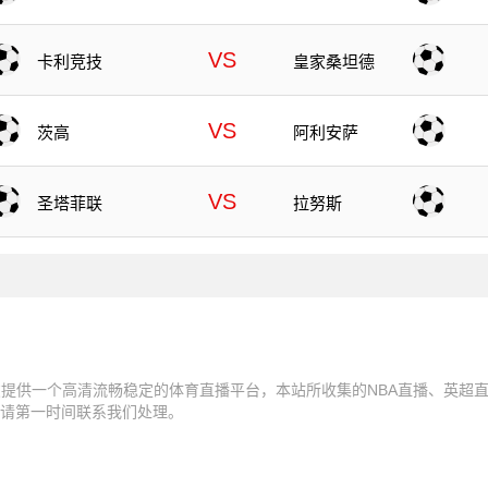
VS
卡利竞技
皇家桑坦德
VS
茨高
阿利安萨
VS
圣塔菲联
拉努斯
朋友提供一个高清流畅稳定的体育直播平台，本站所收集的NBA直播、英超
请第一时间联系我们处理。