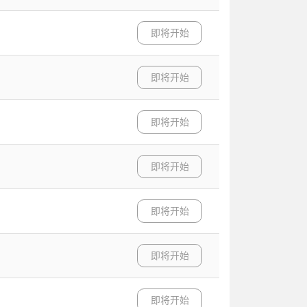
即将开始
即将开始
即将开始
即将开始
即将开始
即将开始
即将开始