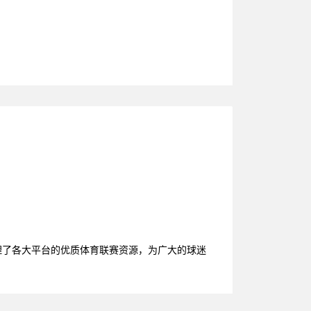
站整理了各大平台的优质体育联赛资源，为广大的球迷