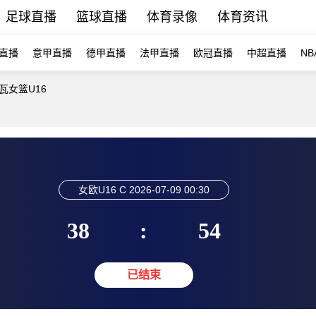
足球直播
篮球直播
体育录像
体育资讯
直播
意甲直播
德甲直播
法甲直播
欧冠直播
中超直播
N
瓦女篮U16
女欧U16 C
2026-07-09 00:30
38
:
54
已结束