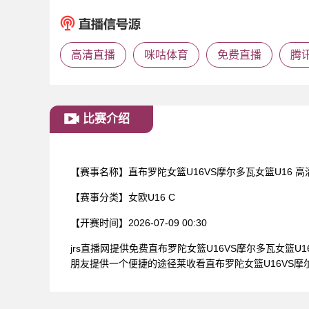
高清直播
咪咕体育
免费直播
腾
比赛介绍
【赛事名称】
直布罗陀女篮U16VS摩尔多瓦女篮U16 
【赛事分类】
女欧U16 C
【开赛时间】
2026-07-09 00:30
jrs直播网提供免费直布罗陀女篮U16VS摩尔多瓦女
朋友提供一个便捷的途径莱收看直布罗陀女篮U16VS摩