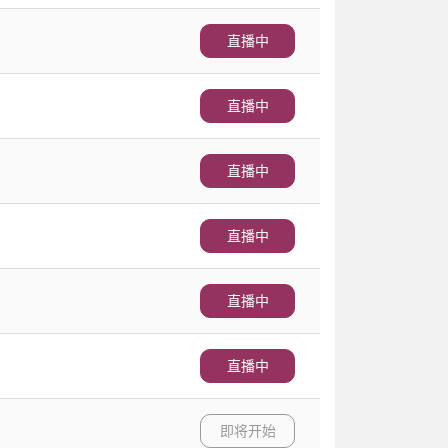
直播中
直播中
直播中
直播中
直播中
直播中
即将开始