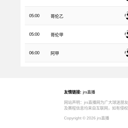
05:00
哥伦乙
05:00
哥伦甲
06:00
阿甲
友情链接:
jrs直播
网站声明：jrs直播网为广大球迷
及赛程信息均来自互联网，如有侵权
Copyright © 2026 jrs直播