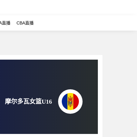
BA直播
CBA直播
摩尔多瓦女篮U16