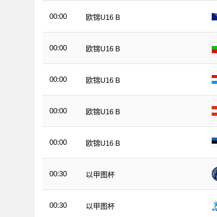
00:00
欧锦U16 B
00:00
欧锦U16 B
00:00
欧锦U16 B
00:00
欧锦U16 B
00:00
欧锦U16 B
00:30
以甲图杯
00:30
以甲图杯