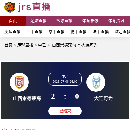
首页
足球直播
篮球直播
体育录像
体育资讯
英超直播
西甲直播
意甲直播
德甲直播
法甲直播
欧冠直
首页
>
足球直播
>
中乙
>
山西崇德荣海VS大连可为
中乙
2026-07-08 16:00
2
:
0
山西崇德荣海
大连